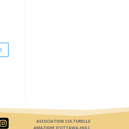

ASSOCIATION CULTURELLE
AMAZIGHE D’OTTAWA-HULL