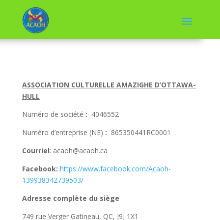
ASSOCIATION CULTURELLE AMAZIGHE D’OTTAWA-
HULL
Numéro de société
:
4046552
Numéro d’entreprise (NE)
:
865350441RC0001
Courriel
:
acaoh@acaoh.ca
Facebook:
https://www.facebook.com/Acaoh-
139938342739503/
Adresse complète du siège
749 rue Verger Gatineau, QC, J9J 1X1