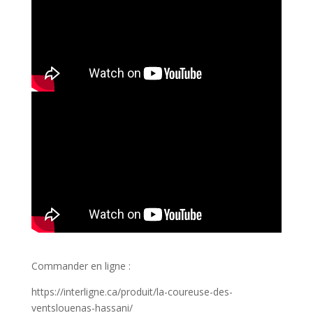
Commander en ligne :
https://interligne.ca/produit/la-coureuse-des-
ventslouenas-hassani/