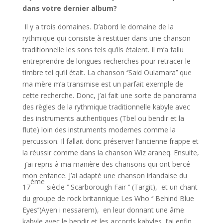
dans votre dernier album?
Il y a trois domaines. D’abord le domaine de la
rythmique qui consiste à restituer dans une chanson
traditionnelle les sons tels qu’ils étaient. Il m’a fallu
entreprendre de longues recherches pour retracer le
timbre tel qu’il était. La chanson ‘’Said Oulamara’’ que
ma mère m’a transmise est un parfait exemple de
cette recherche. Donc, j’ai fait une sorte de panorama
des règles de la rythmique traditionnelle kabyle avec
des instruments authentiques (Tbel ou bendir et la
flute) loin des instruments modernes comme la
percussion. Il fallait donc préserver l’ancienne frappe et
la réussir comme dans la chanson Wiz araneq. Ensuite,
j’ai repris à ma manière des chansons qui ont bercé
mon enfance. J’ai adapté une chanson irlandaise du
ème
17
siècle ‘’ Scarborough Fair ‘’ (Targit), et un chant
du groupe de rock britannique Les Who ‘’ Behind Blue
Eyes’’(Ayen i nessarem), en leur donnant une âme
kabyle avec le bendir et les accords kabyles. J’ai enfin