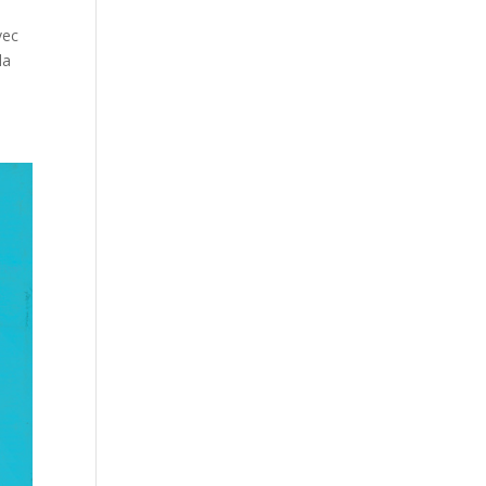
vec
la