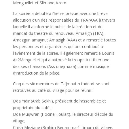
Menguellet et Slimane Azem.
La soirée a débuté à l’heure prévue avec une brève
allocution d’un des responsables du TRA?AAA à travers
laquelle il a informé le public de la création et du
mandat du théâtre du renouveau Amazigh (TRA),
Amezgun amaynut Amazigh (AAA) et a remercié toutes
les personnes et organismes qui ont contribué à
l’avènement de la soirée. Il également remercié Lounis
Ait?Menguellet qui a autorisé la troupe à utiliser une
des ses chansons (Ass unejmaaa) comme musique
d’introduction de la pièce.
Cinq des six membres de Tajmaat n taddart se sont
retrouvés au café du village pour se réunir :
Dda Yidir (Arab Sekhi), président de l’assemblée et
propriétaire du café ;
Dda Muqwran (Hocine Toulait), le directeur d’école du
village;
Chikh Meziane (Brahim Benammar), l’imam du village;