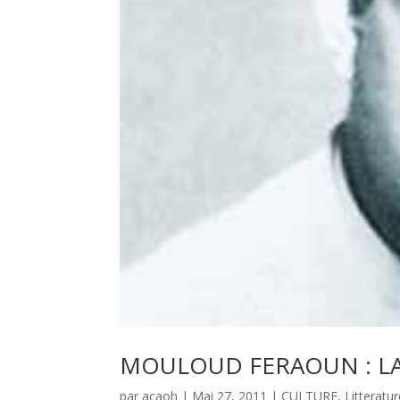
MOULOUD FERAOUN : LA
par
acaoh
|
Mai 27, 2011
|
CULTURE
,
Litteratu