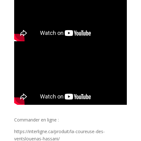
Commander en ligne :
https://interligne.ca/produit/la-coureuse-des-
ventslouenas-hassani/