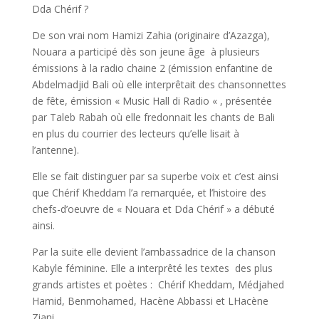
Dda Chérif ?
De son vrai nom Hamizi Zahia (originaire d’Azazga),
Nouara a participé dès son jeune âge à plusieurs
émissions à la radio chaine 2 (émission enfantine de
Abdelmadjid Bali où elle interprêtait des chansonnettes
de fête, émission « Music Hall di Radio « , présentée
par Taleb Rabah où elle fredonnait les chants de Bali
en plus du courrier des lecteurs qu’elle lisait à
l’antenne).
Elle se fait distinguer par sa superbe voix et c’est ainsi
que Chérif Kheddam l’a remarquée, et l’histoire des
chefs-d’oeuvre de « Nouara et Dda Chérif » a débuté
ainsi.
Par la suite elle devient l’ambassadrice de la chanson
Kabyle féminine. Elle a interprêté les textes des plus
grands artistes et poètes : Chérif Kheddam, Médjahed
Hamid, Benmohamed, Hacène Abbassi et LHacène
Ziani.