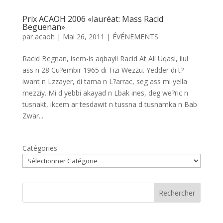
Prix ACAOH 2006 «lauréat: Mass Racid
Beguenan»
par
acaoh
|
Mai 26, 2011
|
ÉVÉNEMENTS
Racid Begnan, isem-is aqbayli Racid At Ali Uqasi, ilul
ass n 28 Cu?embir 1965 di Tizi Wezzu. Yedder di t?
iwant n Lzzayer, di tama n L?arrac, seg ass mi yella
mezziy. Mi d yebbi akayad n Lbak ines, deg we?ric n
tusnakt, ikcem ar tesdawit n tussna d tusnamka n Bab
Zwar...
Catégories
Rechercher