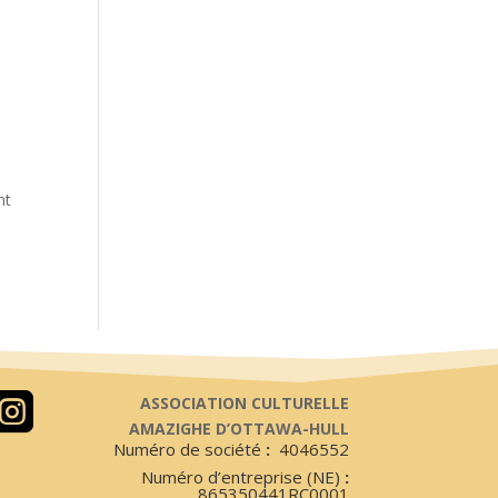
nt

ASSOCIATION CULTURELLE
AMAZIGHE D’OTTAWA-HULL
Numéro de société
:
4046552
Numéro d’entreprise (NE)
:
865350441RC0001