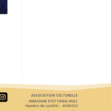

ASSOCIATION CULTURELLE
AMAZIGHE D’OTTAWA-HULL
Numéro de société
:
4046552