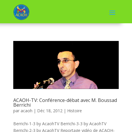
ACAOH-TV: Conférence-débat avec M. Boussad
Berrichi
par
acaoh
|
Déc 18, 2012
|
Histoire
Berrichi-1-3 by AcaohTV Berrichi-3-3 by AcaohTV
Berrichi-2-3 by AcaohTV Reportage vidéo de ACAOH-